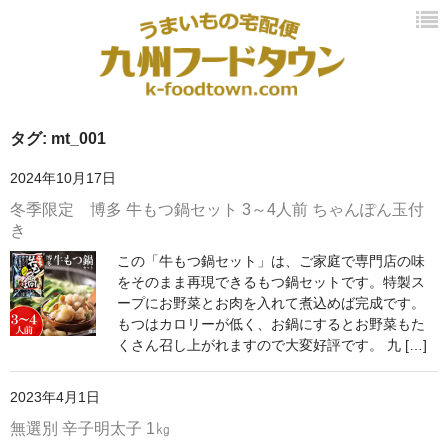
HOME
タグ:
mt_001
商品カテゴリ
2024年10月17日
冬季限定 博多 牛もつ鍋セット 3～4人前 ちゃんぽん玉付
新商品
き
おすすめ商品
この「牛もつ鍋セット」は、ご家庭で専門店の味
をそのまま再現できるもつ鍋セットです。特製ス
辛子明太子
ープにお野菜とお肉を入れて煮込めば完成です。
もつはカロリーが低く、お鍋にするとお野菜もた
梅干し
くさん召し上がれますので大変好評です。 九 […]
お酒
2023年4月1日
カート
無選別 辛子明太子 1㎏