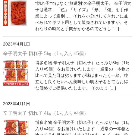
“切れ子”ではなく“無選別”の辛子明太子。 辛子明太
ログイン
子は通常、「色」「サイズ」「形」「傷」を手作
業によって選別し、それを小分けしてきれいに並
特定商取引法に関する表示
べられてギフト用として販売されていますが、そ
れなりの時間と手間がかかるのでどうし […]
2023年4月1日
辛子明太子 切れ子 5㎏（1㎏入り×5個）
博多名物 辛子明太子（切れ子）たっぷり5㎏（1㎏
入り×5個）をお届けいたします！ 通常の一本物と
比べて見た目は劣りますが味はまったく一緒。粒
立ちも良くたいへん美味しい明太子をとてもお得
な価格でご提供いたします。 そのまま […]
2023年4月1日
辛子明太子 切れ子 4㎏（1㎏入り×4個）
博多名物 辛子明太子（切れ子）たっぷり4㎏（1㎏
入り×4個）をお届けいたします！ 通常の一本物と